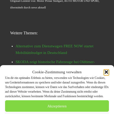
Original-Content von: Motor Presse Stuttgart, AUTO MOTOR UND SPORT,
übermittelt durch news aktuell
Weitere Themen:
Alternative zum Dienstwagen FREE NOW startet
Mobilitätsbudget in Deutschland
SKODA zeigt historische Fahrzeuge bei Oldtimer-
Veranstaltungen in China
Cookie-Zustimmung verwalten
Marketing Automobilbranche Stuttgart
Um dir ein optimales Erlebnis zu bieten, verwenden wir Technologien wie Cookies,
um Geräteinformationen zu speichern und/oder darauf zuzugreifen. Wenn du diesen
Pressemitteilung veröffentlichen Stuttgart
Technologien zustimmst, können wir Daten wie das Surfverhalten oder eindeutige IDs
auf dieser Website verarbeiten. Wenn du deine Zustimmung nicht erteilst oder
Autoankauf Stuttgart
zurückziehst, können bestimmte Merkmale und Funktionen beeinträchtigt werden.
Akzeptieren
Themen zum Beitrag