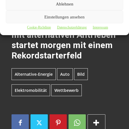
Ablehnen
Unter Strom: 5. i-
Einstellungen ansehen
MOBILITY-Rallye für Autos
Cookie-Richtlinie
Datenschutzerklärung
Impressum
mit alternativen Antrieben
startet morgen mit einem
Rekordstarterfeld
Alternative-Energie
Auto
Bild
Elektromobilität
Wettbewerb