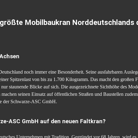
 größte Mobilbaukran Norddeutschlands di
 Achsen
utschland noch immer eine Besonderheit. Seine ausfahrbaren Ausleger
ner Spitzenlast von bis zu 1.700 Kilogramm. Das macht den großen Fal
 nur staunende Blicke auf sich. Die ausgezeichnete Sichthöhe des Mod
achen seinen Einsatz auf öffentlichen Straßen und Baustellen zudem be
otte der Schwarze-ASC GmbH.
rze-ASC GmbH auf den neuen Faltkran?
ches Unternehmen mit Tradition. Gegründet vor 68 Jahren, wird es mi