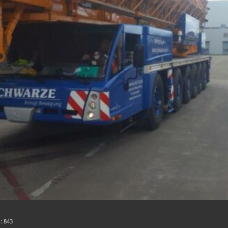
n:
843