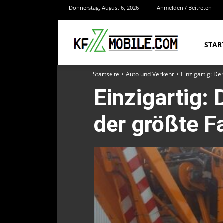
Donnerstag, August 6, 2026
Anmelden / Beitreten
STAR
Startseite
Auto und Verkehr
Einzigartig: D
Einzigartig:
der größte F