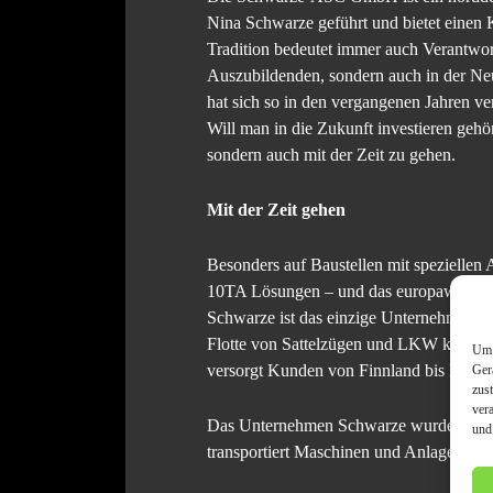
Nina Schwarze geführt und bietet einen 
Tradition bedeutet immer auch Verantwor
Auszubildenden, sondern auch in der N
hat sich so in den vergangenen Jahren ve
Will man in die Zukunft investieren ge
sondern auch mit der Zeit zu gehen.
Mit der Zeit gehen
Besonders auf Baustellen mit spezielle
10TA Lösungen – und das europaweit.
Schwarze ist das einzige Unternehmen in
Flotte von Sattelzügen und LKW kommen
Um 
versorgt Kunden von Finnland bis Italien 
Ger
zus
ver
Das Unternehmen Schwarze wurde 1952 g
und
transportiert Maschinen und Anlagen im 