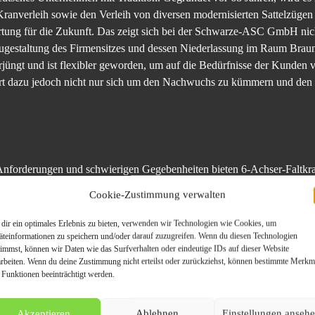
Kranverleih sowie den Verleih von diversen modernisierten Sattelzüg
tung für die Zukunft. Das zeigt sich bei der Schwarze-ASC GmbH nich
eugestaltung des Firmensitzes und dessen Niederlassung im Raum Br
rjüngt und ist flexibler geworden, um auf die Bedürfnisse der Kunden 
hört dazu jedoch nicht nur sich um den Nachwuchs zu kümmern und den
n Anforderungen und schwierigen Gegebenheiten bieten 6-Achser-Faltk
Cookie-Zustimmung verwalten
 Niedersachsen, das über einen Spierings SK1265-AT6 10TA im Verleih 
 dieser besondere Kran und andere Modelle aber nicht nur lokal z
dir ein optimales Erlebnis zu bieten, verwenden wir Technologien wie Cookies, um
und bietet dazu individuell erstellte Angebote.
äteinformationen zu speichern und/oder darauf zuzugreifen. Wenn du diesen Technologien
timmst, können wir Daten wie das Surfverhalten oder eindeutige IDs auf dieser Website
arbeiten. Wenn du deine Zustimmung nicht erteilst oder zurückziehst, können bestimmte Merkm
egründet und wird mittlerweile in dritter Generation von Nina Sch
 Funktionen beeinträchtigt werden.
standardisierten Bereich oder bei Großraum- und Schwertransporten.
Akzeptieren
Ablehnen
Einstellungen anseh