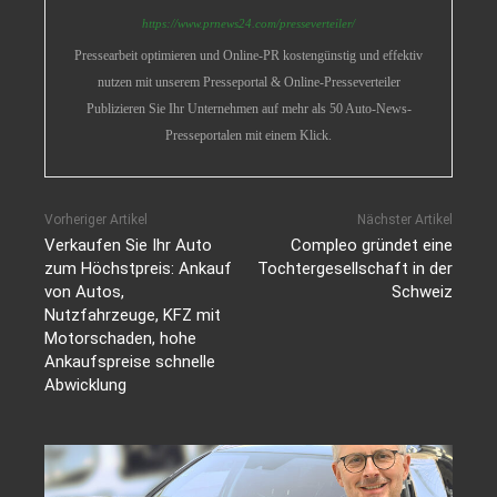
https://www.prnews24.com/presseverteiler/
Pressearbeit optimieren und Online-PR kostengünstig und effektiv
nutzen mit unserem Presseportal & Online-Presseverteiler
Publizieren Sie Ihr Unternehmen auf mehr als 50 Auto-News-
Presseportalen mit einem Klick.
Vorheriger Artikel
Nächster Artikel
Verkaufen Sie Ihr Auto
Compleo gründet eine
zum Höchstpreis: Ankauf
Tochtergesellschaft in der
von Autos,
Schweiz
Nutzfahrzeuge, KFZ mit
Motorschaden, hohe
Ankaufspreise schnelle
Abwicklung