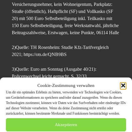
Versicherungsnehmer, kein Wohneigentum, Parkplatz:
Straße (öffentlich), Haftpflicht (SF) und Vollkasko (SF
20) mit 500 Euro Selbstbeteiligung inkl. Teilkasko mit
150 Euro Selbstbeteiligung, freie Werkstattwahl, jährliche
Beitragszahlweise, Erstwagen, keine Punkte, 06114 Halle
2)Quelle: TH Rosenheim: Studie Kfz-Tarifvergleich
2021; https://ots.de/QNB9BS
3)Quelle: Euro am Sonntag (Ausgabe 40/21):
Policenwechsel leicht gemacht, S. 32/33
Cookie-Zustimmung verwalten
Über CHECK24
Um dir ein optimales Erlebnis zu bieten, verwenden wir Technologien wie Cookies,
um Geräteinformationen zu speichern und/oder darauf zuzugreifen. Wenn du diesen
Technologien zustimmst, können wir Daten wie das Surfverhalten oder eindeutige IDs
CHECK24 ist Deutschlands größtes Vergleichsportal. Der
auf dieser Website verarbeiten. Wenn du deine Zustimmung nicht erteilst oder
kostenlose Online-Vergleich zahlreicher Anbieter schafft
zurückziehst, können bestimmte Merkmale und Funktionen beeinträchtigt werden.
konsequente Transparenz und Kund*innen sparen durch
Akzeptieren
einen Wechsel oft einige hundert Euro. Sie wählen aus