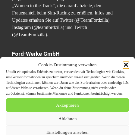
„Women to the Track“, die darauf abzielte, den
Frauenanteil beim Sim-Racing zu erhöhen. Infos und
Updates erhalten Sie auf Twitter (@TeamFordzilla),
Instagram (@teamfordzilla) und Twitch
(@TeamFordzilla).
Ford-Werke GmbH
Cookie-Zustimmung verwalten
Die Ford-Werke GmbH ist ein deutscher
Um dir ein optimales Erlebnis zu bieten, verwenden wir Technologien wie Cookies,
Automobilhersteller und Mobilitätsanbieter mit Sitz in
um Geräteinformationen zu speichern und/oder darauf zuzugreifen. Wenn du diesen
Technologien zustimmst, können wir Daten wie das Surfverhalten oder eindeutige IDs
Köln. Das Unternehmen beschäftigt an den Standorten
auf dieser Website verarbeiten. Wenn du deine Zustimmung nicht erteilst oder
Köln, Saarlouis und Aachen mehr als 20.000
zurückziehst, können bestimmte Merkmale und Funktionen beeinträchtigt werden.
Mitarbeiterinnen und Mitarbeiter. Seit der Gründung im
Akzeptieren
Jahr 1925 haben die Ford-Werke mehr als 47 Millionen
Fahrzeuge produziert. Weitere Presse-Informationen
Ablehnen
finden Sie unter http://www.media.ford.com.
Einstellungen ansehen
Pressekontakt: