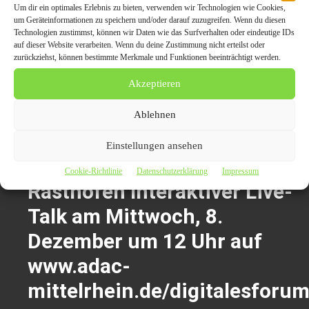
Um dir ein optimales Erlebnis zu bieten, verwenden wir Technologien wie Cookies,
Original-Content von: ADAC Mittelrhein e.V., übermittelt durch
um Geräteinformationen zu speichern und/oder darauf zuzugreifen. Wenn du diesen
Technologien zustimmst, können wir Daten wie das Surfverhalten oder eindeutige IDs
news aktuell
auf dieser Website verarbeiten. Wenn du deine Zustimmung nicht erteilst oder
zurückziehst, können bestimmte Merkmale und Funktionen beeinträchtigt werden.
Themen zum Beitrag
Akzeptieren
#digitalesForum: Wer rastet,
Ablehnen
der ist in Gefahr – LKW-
Einstellungen ansehen
Parken auf deutschen
Cookie-Richtlinie
Datenschutzerklärung
Impressum
Rasthöfen Interaktiver Live-
Talk am Mittwoch, 8.
Dezember um 12 Uhr auf
www.adac-
mittelrhein.de/digitalesforu