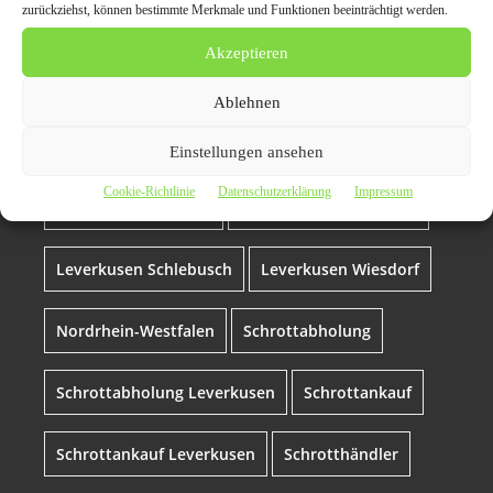
Gewerbetreibende
zurückziehst, können bestimmte Merkmale und Funktionen beeinträchtigt werden.
Akzeptieren
Deutschland
Leverkusen
Ablehnen
Leverkusen Hitdorf
Leverkusen Lützenkirchen
Einstellungen ansehen
Cookie-Richtlinie
Datenschutzerklärung
Impressum
Leverkusen Opladen
Leverkusen Quettingen
Leverkusen Schlebusch
Leverkusen Wiesdorf
Nordrhein-Westfalen
Schrottabholung
Schrottabholung Leverkusen
Schrottankauf
Schrottankauf Leverkusen
Schrotthändler