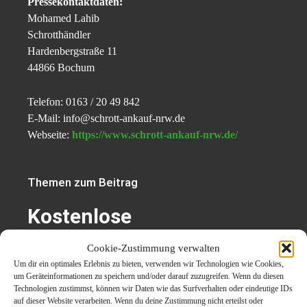
Pressekontaktdaten:
Mohamed Lahib
Schrotthändler
Hardenbergstraße 11
44866 Bochum
Telefon: 0163 / 20 49 842
E-Mail: info@schrott-ankauf-nrw.de
Webseite:
https://www.schrott-ankauf-nrw.de/
Themen zum Beitrag
Kostenlose
Schrottabholung in
Cookie-Zustimmung verwalten
Leverkusen für
Um dir ein optimales Erlebnis zu bieten, verwenden wir Technologien wie Cookies,
um Geräteinformationen zu speichern und/oder darauf zuzugreifen. Wenn du diesen
Privatpersonen und
Technologien zustimmst, können wir Daten wie das Surfverhalten oder eindeutige IDs
auf dieser Website verarbeiten. Wenn du deine Zustimmung nicht erteilst oder