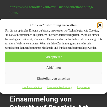
https://www.schrottankauf-exclusiv.de/schrottabholung-
bonn/
Pressekontakt
Cookie-Zustimmung verwalten
Hamza El-Lahib
Um dir ein optimales Erlebnis zu bieten, verwenden wir Technologien wie Cookies,
um Geräteinformationen zu speichern und/oder darauf zuzugreifen. Wenn du diesen
Adresse: Deutsche Straße 8
Technologien zustimmst, können wir Daten wie das Surfverhalten oder eindeutige IDs
in 44649 Herne
auf dieser Website verarbeiten. Wenn du deine Zustimmung nicht erteilst oder
Telefon: 01523-7147607
zurückziehst, können bestimmte Merkmale und Funktionen beeinträchtigt werden.
E-Mail: anfrage@schrottankauf-exclusiv.de
Akzeptieren
Ablehnen
Themen zum Beitrag
Einstellungen ansehen
Die Schrottabholung Bonn
Cookie-Richtlinie
Datenschutzerklärung
Impressum
ist auf ein kostenfreies
Einsammelung von