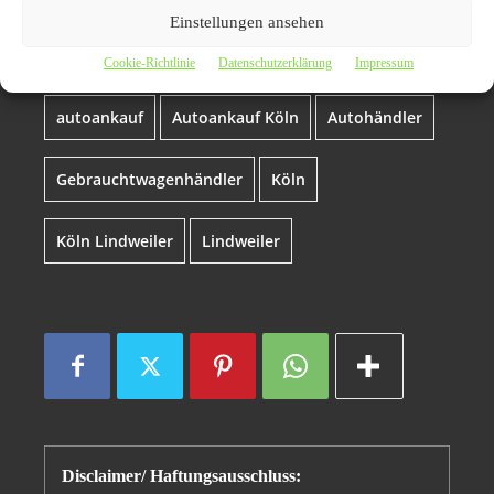
überzeugt mit kompetenz
Einstellungen ansehen
in PKW verkauf in Köln
Cookie-Richtlinie
Datenschutzerklärung
Impressum
autoankauf
Autoankauf Köln
Autohändler
Gebrauchtwagenhändler
Köln
Köln Lindweiler
Lindweiler
Disclaimer/ Haftungsausschluss: