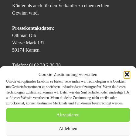
Käufer als auch für den Verkäufer zu einem echten
Gewinn wird.
Pressekontaktdaten:
Othman Dib
Werve Mark 137
59174 Kamen
Telefon: 0162 38 2 38 38
E-Mail: info@wirkaufenwagen.de
Cookie-Zustimmung verwalten
Webmail:
https://www.wirkaufenwagen.de
Um dir ein optimales Erlebnis zu bieten, verwenden wir Technologien wie Cookies,
um Geräteinformationen zu speichern und/oder darauf zuzugreifen. Wenn du diesen
Technologien zustimmst, können wir Daten wie das Surfverhalten oder eindeutige IDs
auf dieser Website verarbeiten. Wenn du deine Zustimmung nicht erteilst oder
Themen zum Beitrag
zurückziehst, können bestimmte Merkmale und Funktionen beeinträchtigt werden.
Autoankauf Lindweiler:
Akzeptieren
WirkaufenWagen.de
Ablehnen