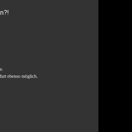
n?!
e.
urt ebenso möglich.