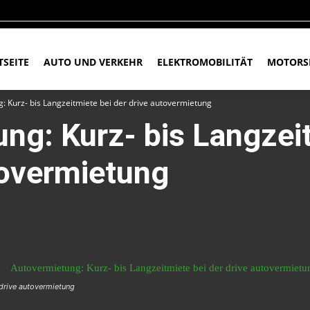
TSEITE
AUTO UND VERKEHR
ELEKTROMOBILITÄT
MOTORS
: Kurz- bis Langzeitmiete bei der drive autovermietung
ng: Kurz- bis Langzei
tovermietung
 drive autovermietung