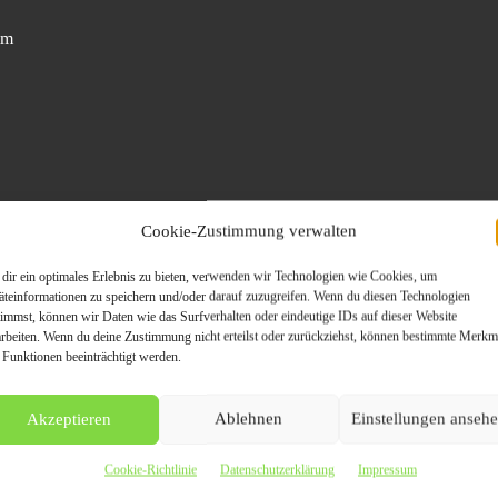
im
Cookie-Zustimmung verwalten
angzeitmiete bei der drive autovermietung
dir ein optimales Erlebnis zu bieten, verwenden wir Technologien wie Cookies, um
äteinformationen zu speichern und/oder darauf zuzugreifen. Wenn du diesen Technologien
timmst, können wir Daten wie das Surfverhalten oder eindeutige IDs auf dieser Website
arbeiten. Wenn du deine Zustimmung nicht erteilst oder zurückziehst, können bestimmte Merkm
tovermietung Frankfurt
Autovermietung Mannheim
drivea
 Funktionen beeinträchtigt werden.
e
Mannheim
Akzeptieren
Ablehnen
Einstellungen anseh
Cookie-Richtlinie
Datenschutzerklärung
Impressum