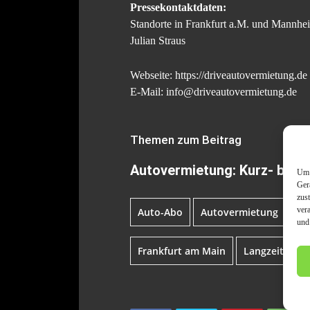
Pressekontaktdaten:
Standorte in Frankfurt a.M. und Mannhe
Julian Straus
Webseite: https://driveautovermietung.de
E-Mail: info@driveautovermietung.de
Themen zum Beitrag
Autovermietung: Kurz- bis L
Um 
Ger
zus
ver
Auto-Abo
Autovermietung
Au
und
Frankfurt am Main
Langzeitmiet