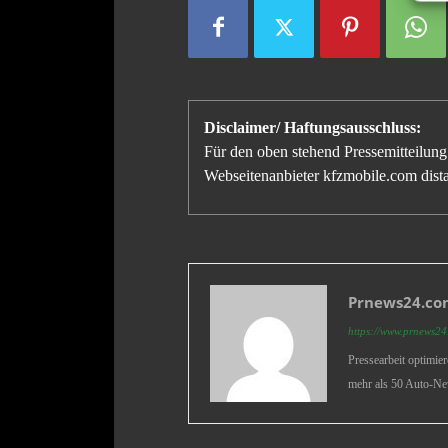
Disclaimer/ Haftungsausschluss:
Für den oben stehend Pressemitteilung 
Webseitenanbieter kfzmobile.com distan
Prnews24.com
https://www.prnews24.
Pressearbeit optimie
mehr als 50 Auto-Ne