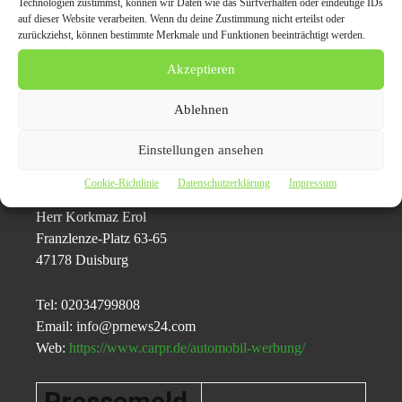
Wir haben deutschlandweit ein
Technologien zustimmst, können wir Daten wie das Surfverhalten oder eindeutige IDs
auf dieser Website verarbeiten. Wenn du deine Zustimmung nicht erteilst oder
Alleinstellungsmerkmal im Bereich Online-
zurückziehst, können bestimmte Merkmale und Funktionen beeinträchtigt werden.
Presseverteiler Auto News Presseportalen
Akzeptieren
Pressemitteilung veröffentlichen
Ablehnen
Einstellungen ansehen
Pressekontakt
Cookie-Richtlinie
Datenschutzerklärung
Impressum
Prnews24
Herr Korkmaz Erol
Franzlenze-Platz 63-65
47178 Duisburg
Tel: 02034799808
Email: info@prnews24.com
Web:
https://www.carpr.de/automobil-werbung/
Pressemeld