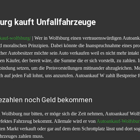
urg kauft Unfallfahrzeuge
kauf-wolfsburg/
| Wer in Wolfsburg einen vertrauenswürdigen Autoankäu
d moralischen Prinzipien.
Dabei könnte die Inanspruchnahme eines pro
cher Autobesitzer möchte sein Auto verkaufen weil es nicht mehr intakt
 Käufer, der bereit wäre, die Summe die er sich vorstellt, zu zahlen. In
indung setzen, um die Preisvorstellungen mitinander abzugleichen. Me
ich auf jeden Fall lohnt, uns anzurufen. Autoankauf W zahlt Bestpreise f
bezahlen noch Geld bekommen
 Wolfsburg nur bitten, er möge sich die Zeit nehmen, Autoankauf Wolfs
l defektes Fahrzeug bekommt. Allemale wird er von
Autoankauf-Wolfsbur
en Markt verkauft oder gar auf dem dem Schrottplatz lässt und dort so
ahrzeuges zahlen muss.