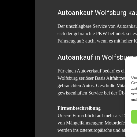
Autoankauf Wolfsburg kau
Der unschlagbare Service von Autoanka
sich der gebrauchte PKW befindet: sei 
Fahrzeug auf: auch, wenn es mit hoher Ki
Autoankauf in Wolfsburg s
Für einen Autoverkauf bedarf es eines Ve
Um 
Wolfsburg seriöser Basis Altfahrzeuge je
Ger
gebrauchten Autos. Geschulte Mitarbeiter
zus
gewissenhaften Service bei der Übergab
ver
und
Firmenbeschreibung
Unsere Firma blickt auf mehr als 15 J
von Mängelfahrzeugen: Motordefekt, Get
werden ins ostereuropäische und afrikani