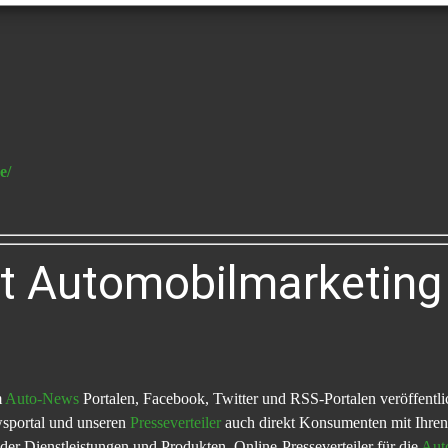
e/
st Automobilmarketing 
m
Auto-News
Portalen, Facebook, Twitter und RSS-Portalen veröffentlic
wsportal und unseren
Presseverteiler
auch direkt Konsumenten mit Ihren 
er Dienstleistungen und Produkten. Online-Presseverteiler für die
Aut