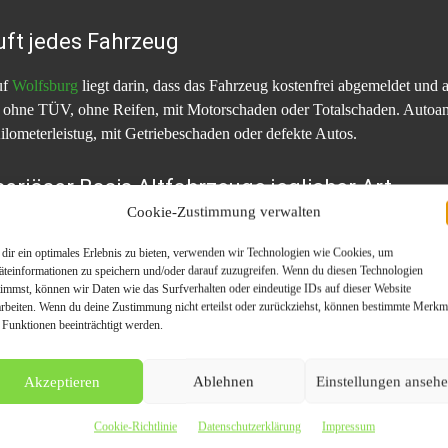
ft jedes Fahrzeug
uf
Wolfsburg
liegt darin, dass das Fahrzeug kostenfrei abgemeldet und 
es ohne TÜV, ohne Reifen, mit Motorschaden oder Totalschaden. Autoa
lometerleistug, mit Getriebeschaden oder defekte Autos.
eriöser Basis Altfahrzeuge jeglicher Art
Cookie-Zustimmung verwalten
rtrauensvotums, das man sicher vorher aussprechen darf, denn seit übe
dir ein optimales Erlebnis zu bieten, verwenden wir Technologien wie Cookies, um
glicher Art an und leistet dabei einen exzellenten Service mit dem kos
äteinformationen zu speichern und/oder darauf zuzugreifen. Wenn du diesen Technologien
 verladen das gebrauchte Auto – wenn nötig, auch auf einen Tieflader –
timmst, können wir Daten wie das Surfverhalten oder eindeutige IDs auf dieser Website
e des Gebrauchtwagens.
arbeiten. Wenn du deine Zustimmung nicht erteilst oder zurückziehst, können bestimmte Merkm
 Funktionen beeinträchtigt werden.
ahre Erfahrung im Handel mit PKW zurück. Wir sind fokussiert auf P
Akzeptieren
Ablehnen
Einstellungen anseh
riebedefekt, Unfallschaden. Unsere Kontakte zu ausländischen Händl
sche Ausland exportiert
Cookie-Richtlinie
Datenschutzerklärung
Impressum