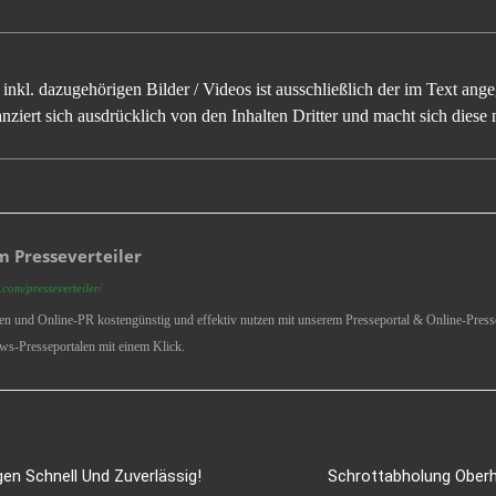
inkl. dazugehörigen Bilder / Videos ist ausschließlich der im Text an
ziert sich ausdrücklich von den Inhalten Dritter und macht sich diese n
 Presseverteiler
com/presseverteiler/
ren und Online-PR kostengünstig und effektiv nutzen mit unserem Presseportal & Online-Presse
ws-Presseportalen mit einem Klick.
en Schnell Und Zuverlässig!
Schrottabholung Oberh