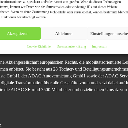
äteinformationen zu speichern und/oder darauf zuzugreifen. Wenn du diesen Technologien
timmst, können wir Daten wie das Surfverhalten oder eindeutige IDs auf dieser Website
s vor die Haustür. So kommt man passend zu den aufstrebenden Frühjahr
arbeiten. Wenn du deine Zustimmung nicht erteilst oder zurückziehst, können bestimmte Merkm
 Funktionen beeinträchtigt werden.
 E-Motorrollern der schwedischen Marke Vässla und der Schweizer Ret
 emissionsfreien Charme. http://www.adac.de/e-ride
Akzeptieren
Ablehnen
Einstellungen anseh
Cookie-Richtlinie
Datenschutzerklärung
Impressum
e Aktiengesellschaft europäischen Rechts, die mobilitätsorientierte 
hmen anbietet. Sie besteht aus 28 Tochter- und Beteiligungsunterneh
nste GmbH, der ADAC Autovermietung GmbH sowie der ADAC Servic
igitale Transformation über alle Geschäfte voran und setzt dabei auf 
tte die ADAC SE rund 3500 Mitarbeiter und erzielte einen Umsatz von
n