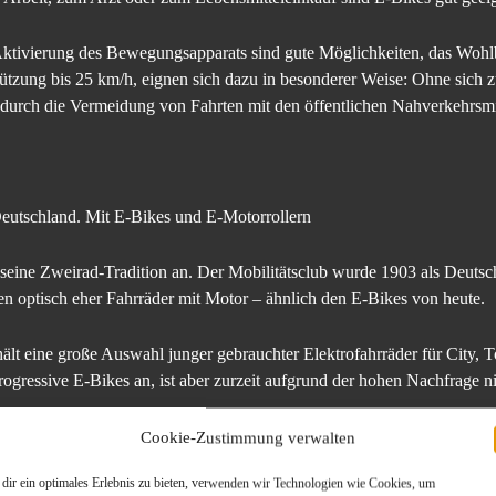
ktivierung des Bewegungsapparats sind gute Möglichkeiten, das Wohlb
ützung bis 25 km/h, eignen sich dazu in besonderer Weise: Ohne sich zu
o durch die Vermeidung von Fahrten mit den öffentlichen Nahverkehrsmi
eutschland. Mit E-Bikes und E-Motorrollern
ne Zweirad-Tradition an. Der Mobilitätsclub wurde 1903 als Deutsc
n optisch eher Fahrräder mit Motor – ähnlich den E-Bikes von heute.
lt eine große Auswahl junger gebrauchter Elektrofahrräder für City, To
gressive E-Bikes an, ist aber zurzeit aufgrund der hohen Nachfrage nic
Cookie-Zustimmung verwalten
er Weise. Zu den Aktionsangeboten gibt es weitere Mitgliedervorteile.
dir ein optimales Erlebnis zu bieten, verwenden wir Technologien wie Cookies, um
de/e-bike .