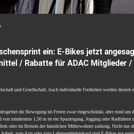
9
chensprint ein: E-Bikes jetzt angesagt
ittel / Rabatte für ADAC Mitglieder /
chaft und Gesellschaft. Auch individuelle Freiheiten werden derzeit e
desgebiet die Bewegung im Freien zwar eingeschränkt, aber rund um de
d von mindestens 1,50 m ist ein Spaziergang, Jogging oder Radfahren
allein oder im Beisein der häuslichen Mitbewohner zulässig. Nicht nur
 Arbeit, zum Arzt oder zum Lebensmitteleinkauf sind E-Bikes gut geeig