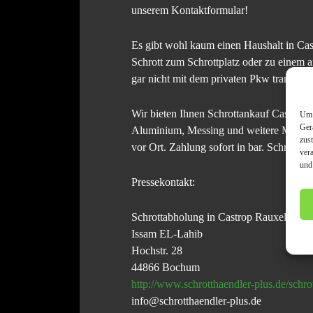
unserem Kontaktformular!
Es gibt wohl kaum einen Haushalt in Cas
Schrott zum Schrottplatz oder zu einem a
gar nicht mit dem privaten Pkw transpor
Wir bieten Ihnen Schrottankauf Castrop R
Um 
Ger
Aluminium, Messing und weitere Metalle.
zus
vor Ort. Zahlung sofort in bar. Schrottpr
ver
und
Pressekontakt:
Schrottabholung in Castrop Rauxel un
Issam EL-Lahib
Hochstr. 28
44866 Bochum
http://www.schrotthaendler-plus.de/schr
info@schrotthaendler-plus.de