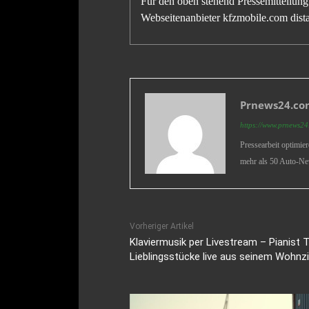
Für den oben stehend Pressemitteilung 
Webseitenanbieter kfzmobile.com distan
Prnews24.com
https://www.prnews24.
Pressearbeit optimie
mehr als 50 Auto-Ne
Vorheriger Artikel
Klaviermusik per Livestream – Pianist 
Lieblingsstücke live aus seinem Wohnz