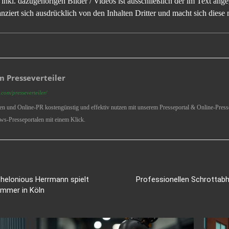
inkl. dazugehörigen Bilder / Videos ist ausschließlich der im Text an
ziert sich ausdrücklich von den Inhalten Dritter und macht sich diese n
 Presseverteiler
com/presseverteiler/
ren und Online-PR kostengünstig und effektiv nutzen mit unserem Presseportal & Online-Presse
ws-Presseportalen mit einem Klick.
Thelonious Herrmann spielt
Professionellen Schrottabh
immer in Köln