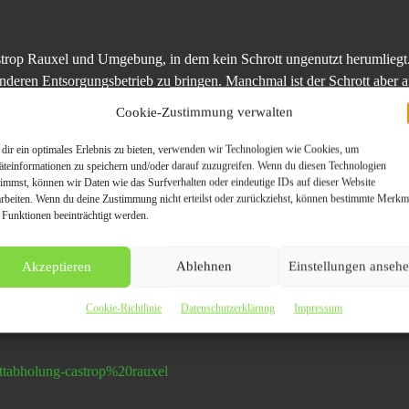
trop Rauxel und Umgebung, in dem kein Schrott ungenutzt herumliegt. O
nderen Entsorgungsbetrieb zu bringen. Manchmal ist der Schrott aber a
tiert werden kann. Dann nehmen Sie einfach Kontakt mit der Schrottab
Cookie-Zustimmung verwalten
auxel zu fairen Preisen! Wir kaufen Ihre Buntmetalle wie zB. Kupfer, 
dir ein optimales Erlebnis zu bieten, verwenden wir Technologien wie Cookies, um
äteinformationen zu speichern und/oder darauf zuzugreifen. Wenn du diesen Technologien
Bitte beachten Sie nur dass eine bestimmt Mindestmenge vorhanden se
timmst, können wir Daten wie das Surfverhalten oder eindeutige IDs auf dieser Website
eise sind Tagespreise. Daher bitten wir Sie, den genauen Wert bei bedarf
arbeiten. Wenn du deine Zustimmung nicht erteilst oder zurückziehst, können bestimmte Merkm
 Funktionen beeinträchtigt werden.
Akzeptieren
Ablehnen
Einstellungen anseh
d Umgebung
Cookie-Richtlinie
Datenschutzerklärung
Impressum
ottabholung-castrop%20rauxel