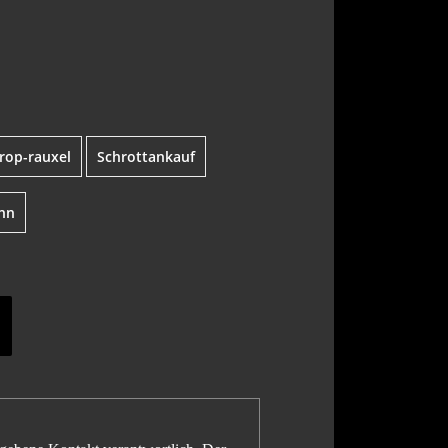
rop-rauxel
Schrottankauf
nn