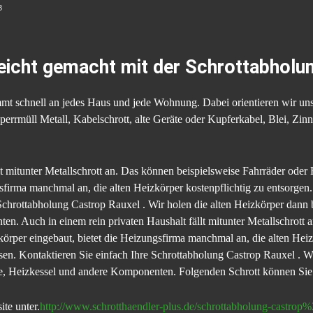
3
leicht gemacht mit der Schrottabholun
t schnell an jedes Haus und jede Wohnung. Dabei orientieren wir uns
perrmüll Metall, Kabelschrott, alte Geräte oder Kupferkabel, Blei, Zi
lt mitunter Metallschrott an. Das können beispielsweise Fahrräder ode
sfirma manchmal an, die alten Heizkörper kostenpflichtig zu entsorgen.
 Schrottabholung Castrop Rauxel . Wir holen die alten Heizkörper dann b
n. Auch in einem rein privaten Haushalt fällt mitunter Metallschrott 
rper eingebaut, bietet die Heizungsfirma manchmal an, die alten Heizk
ssen. Kontaktieren Sie einfach Ihre Schrottabholung Castrop Rauxel . W
re, Heizkessel und andere Komponenten. Folgenden Schrott können Sie
te unter.
http://www.schrotthaendler-plus.de/schrottabholung-castrop