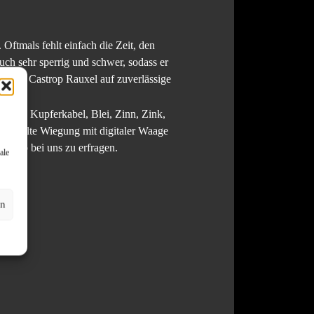
ftmals fehlt einfach die Zeit, den
uch sehr sperrig und schwer, sodass er
holung Castrop Rauxel auf zuverlässige
Kabel, Kupferkabel, Blei, Zinn, Zink,
in sollte Wiegung mit digitaler Waage
 vorab bei uns zu erfragen.
ale
en