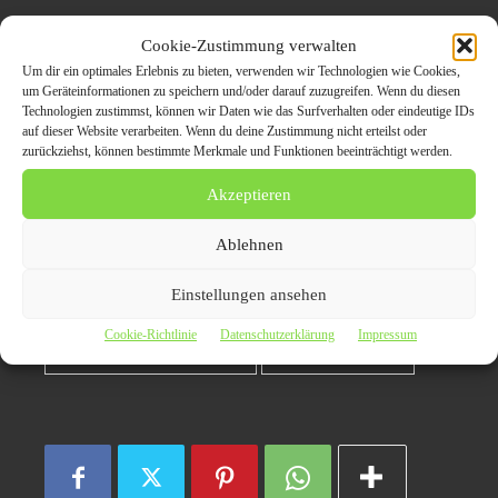
Themen zum Beitrag
Cookie-Zustimmung verwalten
Um dir ein optimales Erlebnis zu bieten, verwenden wir Technologien wie Cookies,
Autoankauf Sindelfingen
um Geräteinformationen zu speichern und/oder darauf zuzugreifen. Wenn du diesen
Technologien zustimmst, können wir Daten wie das Surfverhalten oder eindeutige IDs
kauft jeden
auf dieser Website verarbeiten. Wenn du deine Zustimmung nicht erteilst oder
zurückziehst, können bestimmte Merkmale und Funktionen beeinträchtigt werden.
Gebrauchtwagen an car-
Akzeptieren
ankauf.de
Ablehnen
Autoankauf in Sindelfingen
Einstellungen ansehen
Cookie-Richtlinie
Datenschutzerklärung
Impressum
Autoankauf Sindelfingen
Gebrauchtwagen