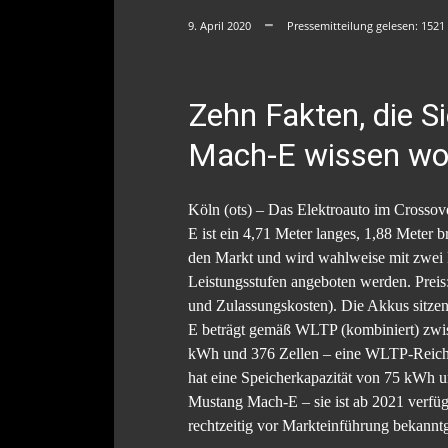
9. April 2020
Pressemitteilung gelesen:
1521
Zehn Fakten, die 
Mach-E wissen wol
Köln (ots) – Das Elektroauto im Crossov
E ist ein 4,71 Meter langes, 1,88 Meter 
den Markt und wird wahlweise mit zwei B
Leistungsstufen angeboten werden. Prei
und Zulassungskosten). Die Akkus sitze
E beträgt gemäß WLTP (kombiniert) zwis
kWh und 376 Zellen – eine WLTP-Reichwe
hat eine Speicherkapazität von 75 kWh 
Mustang Mach-E – sie ist ab 2021 verfü
rechtzeitig vor Markteinführung bekannt