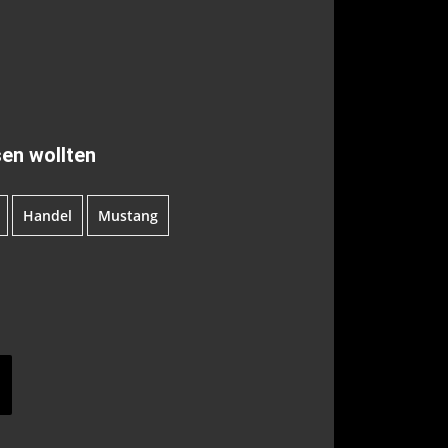
en wollten
Handel
Mustang