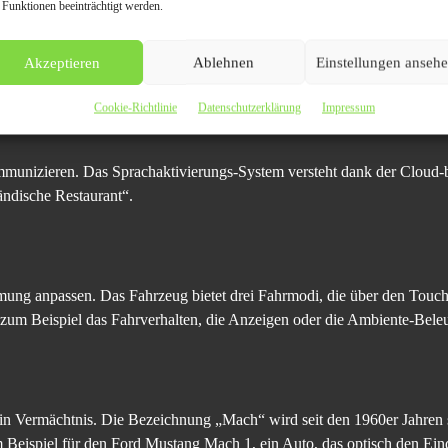
 Funktionen beeinträchtigt werden.
rfügt über Infrarotschutz, damit der Innenraum im Sommer kühler und
Akzeptieren
Ablehnen
Einstellungen anseh
avioletter Strahlung.
Cookie-Richtlinie
Datenschutzerklärung
Impressum
nizieren. Das Sprachaktivierungs-System versteht dank der Cloud-b
ändische Restaurant“.
mung anpassen. Das Fahrzeug bietet drei Fahrmodi, die über den Touc
zum Beispiel das Fahrverhalten, die Anzeigen oder die Ambiente-Bele
 Vermächtnis. Die Bezeichnung „Mach“ wird seit den 1960er Jahren s
Beispiel für den Ford Mustang Mach 1, ein Auto, das optisch den Eind