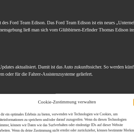
kt des Ford Team Edison. Das Ford Team Edison ist ein neues „Untern
amensgebung ließ man sich vom Glühbirnen-Erfinder Thomas Edison insp
ates aktualisiert. Damit ist das Auto zukunftssicher. So werden künf
m oder für die Fahrer-Assistenzsysteme geliefert.
Cookie-Zustimmung verwalten
den Mustang Mach-E ist optional ein B&O-Premium-Soundsystem mit ze
und formschön in den Instrumententräger integriert wurden. Dieses Des
dir ein optimales Erlebnis zu bieten, verwenden wir Technologien wie Cookies, um
äteinformationen zu speichern und/oder darauf zuzugreifen. Wenn du diesen Technologien
timmst, können wir Daten wie das Surfverhalten oder eindeutige IDs auf dieser Website
arbeiten. Wenn du deine Zustimmung nicht erteilst oder zurückziehst, können bestimmte Merkm