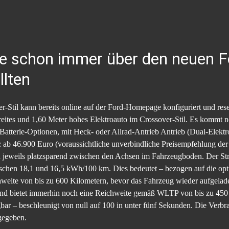
Sie schon immer über den neuen 
lten
er-Stil kann bereits online auf der Ford-Homepage konfiguriert und r
breites und 1,60 Meter hohes Elektroauto im Crossover-Stil. Es kommt 
atterie-Optionen, mit Heck- oder Allrad-Antrieb Antrieb (Dual-Elektr
s: ab 46.900 Euro (voraussichtliche unverbindliche Preisempfehlung 
n jeweils platzsparend zwischen den Achsen im Fahrzeugboden. Der 
chen 18,1 und 16,5 kWh/100 km. Dies bedeutet – bezogen auf die opt
ite von bis zu 600 Kilometern, bevor das Fahrzeug wieder aufgelade
und bietet immerhin noch eine Reichweite gemäß WLTP von bis zu 450
gbar – beschleunigt von null auf 100 in unter fünf Sekunden. Die Ve
gegeben.