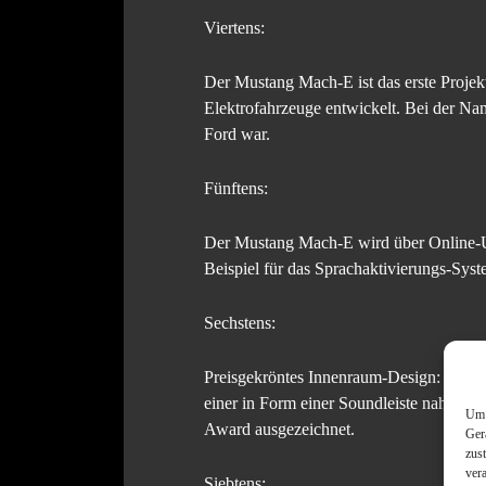
Viertens:
Der Mustang Mach-E ist das erste Proje
Elektrofahrzeuge entwickelt. Bei der N
Ford war.
Fünftens:
Der Mustang Mach-E wird über Online-Upd
Beispiel für das Sprachaktivierungs-Syste
Sechstens:
Preisgekröntes Innenraum-Design: Für 
einer in Form einer Soundleiste nahtlos 
Um 
Award ausgezeichnet.
Ger
zus
ver
Siebtens: