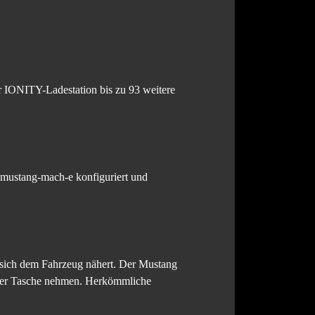
r IONITY-Ladestation bis zu 93 weitere
-mustang-mach-e konfiguriert und
r sich dem Fahrzeug nähert. Der Mustang
s der Tasche nehmen. Herkömmliche