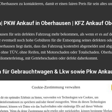
erhausen zu kontaktieren, damit er einen fairen Preis für sein altes 
| PKW Ankauf in Oberhausen | KFZ Ankauf O
sen für sein defektes Fahrzeug mehr bekommen, als wenn er es auf de
ar eventuell noch hohe Gebühren für die Entsorgung seines defekten od
rhausen liegt darin, dass das Fahrzeug kostenfrei abgemeldet und abg
es ohne TÜV, ohne Reifen, mit Motorschaden oder Totalschaden. Ober
ilometerleistug, mit Getriebeschaden oder defekt daherkommt.
 für Gebrauchtwagen & Lkw sowie Pkw Ankauf
ertrauensvotums, das man Autoankauf Oberhausen sicher vorher aussprec
Cookie-Zustimmung verwalten
asis Altfahrzeuge jeglicher Art an und leistet dabei einen exzellenten 
chulte Mitarbeiter verladen das gebrauchte Auto in Oberhausen – wenn
dir ein optimales Erlebnis zu bieten, verwenden wir Technologien wie Cookies, um
en Service bei der Übergabe des Gebrauchtwagens.
äteinformationen zu speichern und/oder darauf zuzugreifen. Wenn du diesen Technologien
timmst, können wir Daten wie das Surfverhalten oder eindeutige IDs auf dieser Website
arbeiten. Wenn du deine Zustimmung nicht erteilst oder zurückziehst, können bestimmte Merkm