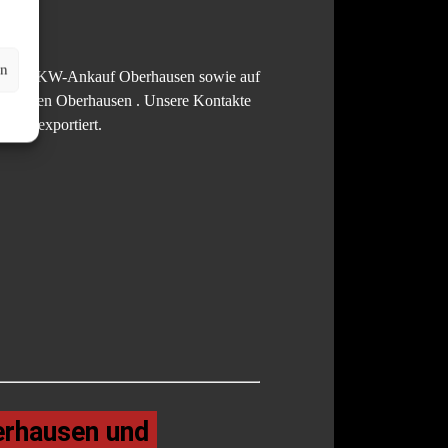
en
KW und LKW-Ankauf Oberhausen sowie auf
llschaden Oberhausen . Unsere Kontakte
land exportiert.
erhausen und