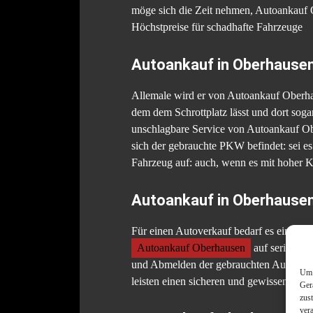
möge sich die Zeit nehmen, Autoankauf Ob
Höchstpreise für schadhafte Fahrzeuge
Autoankauf in Oberhausen
Allemale wird er von Autoankauf Oberhau
dem dem Schrottplatz lässt und dort sog
unschlagbare Service von Autoankauf Obe
sich der gebrauchte PKW befindet: sei 
Fahrzeug auf: auch, wenn es mit hoher K
Autoankauf in Oberhausen
Für einen Autoverkauf bedarf es eines V
Autoankauf Oberhausen
auf seriöser B
und Abmelden der gebrauchten Autos. Ges
Um 
leisten einen sicheren und gewissenhaft
Ger
zus
ver