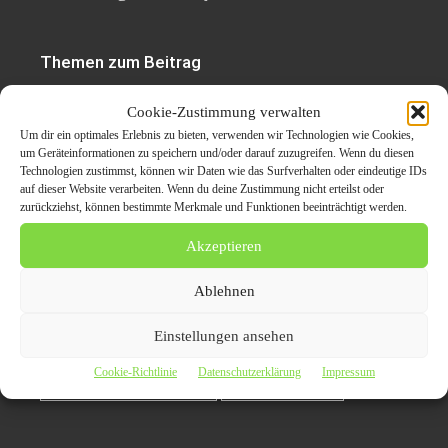
Themen zum Beitrag
Auto verkaufen in
Cookie-Zustimmung verwalten
Um dir ein optimales Erlebnis zu bieten, verwenden wir Technologien wie Cookies,
Dortmund : Fair und seriös
um Geräteinformationen zu speichern und/oder darauf zuzugreifen. Wenn du diesen
Technologien zustimmst, können wir Daten wie das Surfverhalten oder eindeutige IDs
auf dieser Website verarbeiten. Wenn du deine Zustimmung nicht erteilst oder
zurückziehst, können bestimmte Merkmale und Funktionen beeinträchtigt werden.
Auto Verkaufen in Dortmund
Akzeptieren
Autoankauf Dortmund
Ablehnen
Automobile Ankauf jeder Art
Einstellungen ansehen
Cookie-Richtlinie
Datenschutzerklärung
Impressum
Automobile Dortmund
Fair und seriös